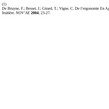
(1)
De Bruyne, F.; Besset, J.; Girard, T.; Vigne, C. De l’ergonomie En
fruitière.
NOV’AE
2004
, 23-27.