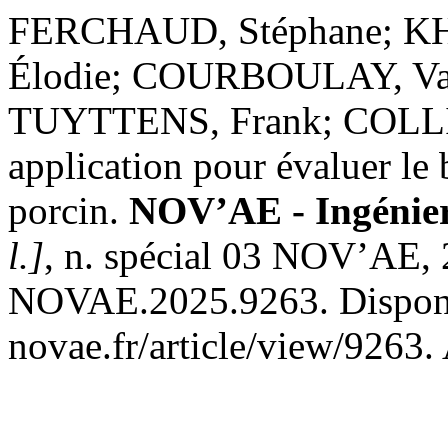
FERCHAUD, Stéphane; KH
Élodie; COURBOULAY, Val
TUYTTENS, Frank; COLLI
application pour évaluer le 
porcin.
NOV’AE - Ingénieri
l.]
, n. spécial 03 NOV’AE,
NOVAE.2025.9263. Disponív
novae.fr/article/view/9263.