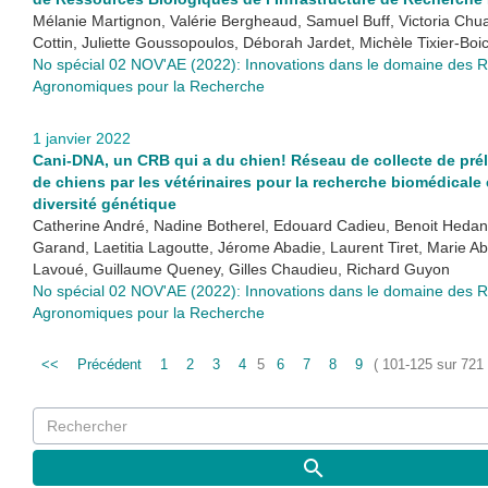
Mélanie Martignon, Valérie Bergheaud, Samuel Buff, Victoria Chu
Cottin, Juliette Goussopoulos, Déborah Jardet, Michèle Tixier-Boi
No spécial 02 NOV'AE (2022): Innovations dans le domaine des 
Agronomiques pour la Recherche
1 janvier 2022
Cani-DNA, un CRB qui a du chien! Réseau de collecte de pr
de chiens par les vétérinaires pour la recherche biomédicale 
diversité génétique
Catherine André, Nadine Botherel, Edouard Cadieu, Benoit Hedan
Garand, Laetitia Lagoutte, Jérome Abadie, Laurent Tiret, Marie Ab
Lavoué, Guillaume Queney, Gilles Chaudieu, Richard Guyon
No spécial 02 NOV'AE (2022): Innovations dans le domaine des 
Agronomiques pour la Recherche
<<
Précédent
1
2
3
4
5
6
7
8
9
( 101-125 sur 721