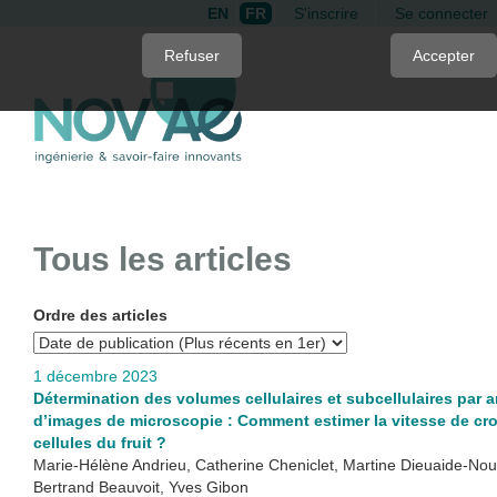
EN
FR
S'inscrire
Se connecter
Quick
Refuser
Accepter
jump
to
page
content
Main
Navigation
Main
Tous les articles
Content
Sidebar
Ordre des articles
1 décembre 2023
Détermination des volumes cellulaires et subcellulaires par 
d’images de microscopie : Comment estimer la vitesse de cr
cellules du fruit ?
Marie-Hélène Andrieu, Catherine Cheniclet, Martine Dieuaide-Nou
Bertrand Beauvoit, Yves Gibon