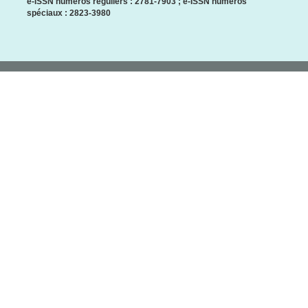
e-ISSN numéros réguliers : 2781-7903 ; e-ISSN numéros
spéciaux : 2823-3980