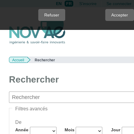
EN
FR
S'inscrire
Se connecter
Quick
Refuser
Accepter
jump
to
page
content
Main
Navigation
Accueil
Rechercher
Main
Content
Sidebar
Rechercher
Filtres avancés
De
Année
Mois
Jour