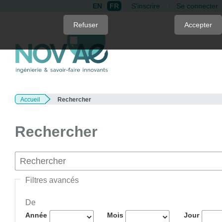
EN
FR
S'inscrire
Se connecter
Quick
Refuser
Accepter
jump
to
page
content
Main
Navigation
Accueil
Rechercher
Main
Content
Sidebar
Rechercher
Filtres avancés
De
Année
Mois
Jour