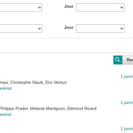
Jour
Jour
Re
1 janv
mpa, Christophe Staub, Eric Venturi
animal
1 janv
 Philippe Pradel, Mélanie Martignon, Edmond Ricard
animal
1 janv