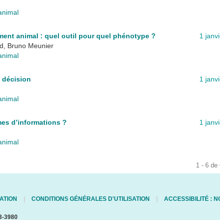
animal
ent animal : quel outil pour quel phénotype ?
1 janv
d, Bruno Meunier
animal
e décision
1 janv
animal
mes d’informations ?
1 janv
animal
1 - 6 de
ATION
CONDITIONS GÉNÉRALES D'UTILISATION
ACCESSIBILITÉ :
3-3980