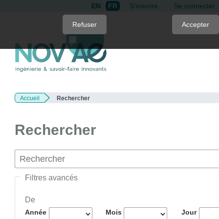
EN
FR
S'inscrire
Se connecter
Quick
Refuser
Accepter
jump
to
page
content
Main
Navigation
Accueil
Rechercher
Main
Content
Sidebar
Rechercher
Filtres avancés
De
Année
Mois
Jour