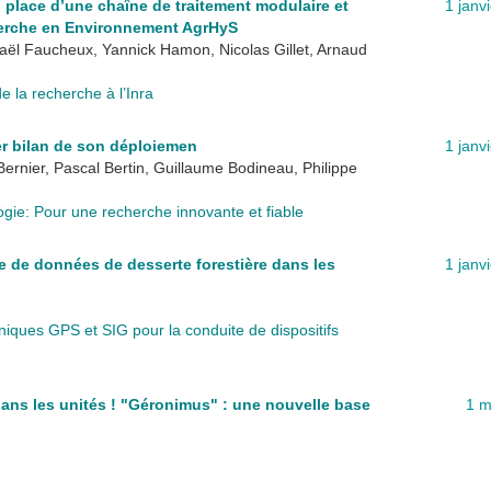
 place d’une chaîne de traitement modulaire et
1 janv
herche en Environnement AgrHyS
aël Faucheux, Yannick Hamon, Nicolas Gillet, Arnaud
 la recherche à l’Inra
er bilan de son déploiemen
1 janv
ernier, Pascal Bertin, Guillaume Bodineau, Philippe
gie: Pour une recherche innovante et fiable
se de données de desserte forestière dans les
1 janv
iques GPS et SIG pour la conduite de dispositifs
ans les unités ! "Géronimus" : une nouvelle base
1 m