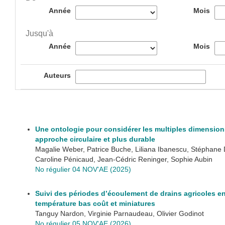
Année
Mois
Jusqu'à
Année
Mois
Auteurs
Une ontologie pour considérer les multiples dimensio
approche circulaire et plus durable
Magalie Weber, Patrice Buche, Liliana Ibanescu, Stéphane De
Caroline Pénicaud, Jean-Cédric Reninger, Sophie Aubin
No régulier 04 NOV'AE (2025)
Suivi des périodes d’écoulement de drains agricoles en 
température bas coût et miniatures
Tanguy Nardon, Virginie Parnaudeau, Olivier Godinot
No régulier 05 NOV'AE (2026)