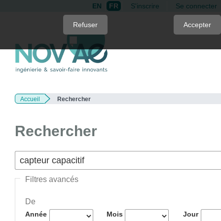
EN
FR
S'inscrire
Se connecter
Quick
Refuser
Accepter
jump
to
page
content
Main
Navigation
Accueil
Rechercher
Main
Content
Sidebar
Rechercher
Filtres avancés
De
Année
Mois
Jour