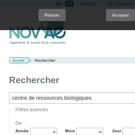
EN
FR
S'inscrire
Se connecter
Quick
Refuser
Accepter
jump
to
page
content
Main
Navigation
Accueil
Rechercher
Main
Content
Sidebar
Rechercher
Filtres avancés
De
Année
Mois
Jour