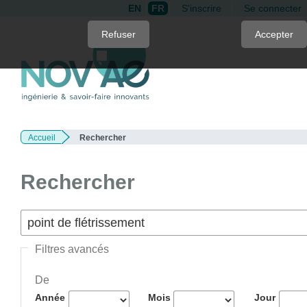
EN
FR
S'inscrire
Se connecter
Quick
Refuser
Accepter
jump
to
page
content
Main
Navigation
Accueil
Rechercher
Main
Content
Sidebar
Rechercher
Filtres avancés
De
Année
Mois
Jour