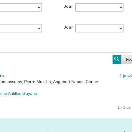
Jour
Jour
Re
ts
1 janv
ounoussamy, Pierre Mulciba, Angebert Nepos, Carine
che Antilles Guyane
1 - 1 de