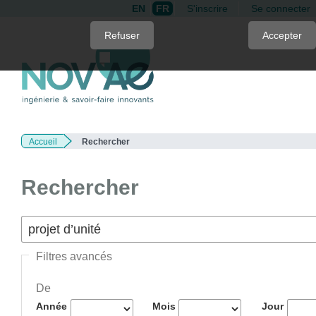
EN
FR
S'inscrire
Se connecter
Quick
Refuser
Accepter
jump
to
page
content
Main
Navigation
Accueil
Rechercher
Main
Content
Sidebar
Rechercher
Filtres avancés
De
Année
Mois
Jour