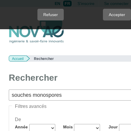
EN
FR
S'inscrire
Se connecter
Quick
Refuser
Accepter
jump
to
page
content
Main
Navigation
Accueil
Rechercher
Main
Content
Sidebar
Rechercher
Filtres avancés
De
Année
Mois
Jour