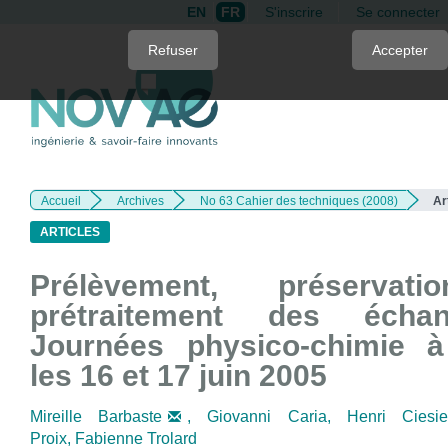
EN
FR
S'inscrire
Se connecter
Quick
Refuser
Accepter
jump
to
page
content
Main
Navigation
Accueil
Archives
No 63 Cahier des techniques (2008)
Ar
Main
Content
ARTICLES
Sidebar
Prélèvement, préservat
prétraitement des échanti
Journées physico-chimie à
les 16 et 17 juin 2005
Mireille Barbaste
,
Giovanni Caria,
Henri Ciesi
Proix,
Fabienne Trolard