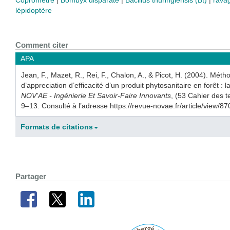
Copromètre
Bombyx disparate
Bacillus thuringiensis (Bt)
ravag
lépidoptère
Comment citer
APA
Jean, F., Mazet, R., Rei, F., Chalon, A., & Picot, H. (2004). Méth
d’appreciation d’efficacité d’un produit phytosanitaire en forêt : 
NOV’AE - Ingénierie Et Savoir-Faire Innovants
, (53 Cahier des t
9–13. Consulté à l’adresse https://revue-novae.fr/article/view/87
Formats de citations
Partager