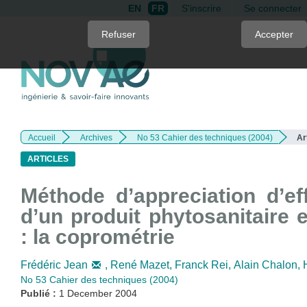
EN
FR
S'inscrire
Se connecter
Quick
Refuser
Accepter
jump
to
page
content
Main
Navigation
Accueil
Archives
No 53 Cahier des techniques (2004)
Ar
Main
Content
ARTICLES
Sidebar
Méthode d’appreciation d’eff
d’un produit phytosanitaire e
: la coprométrie
Frédéric Jean
,
René Mazet,
Franck Rei,
Alain Chalon,
No 53 Cahier des techniques (2004)
Publié :
1 December 2004