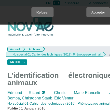
EN
FR
S'inscrire
Se connecter
Quick
Refuser
Accepter
jump
to
page
content
Main
Navigation
Accueil
Archives
Main
No spécial 01 Cahier des techniques (2018): Phénotypage animal
Content
Sidebar
ARTICLES
L’identification électroni
animaux
Edmond Ricard
,
Christel Marie-Etancelin,
Bompa,
Christophe Staub,
Eric Venturi
No spécial 01 Cahier des techniques (2018): Phénotypage animal
Publié :
1 January 2018