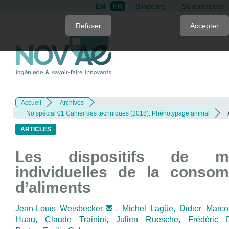
EN
FR
S'inscrire
Se connecter
Quick
Refuser
Accepter
jump
to
page
content
Main
Navigation
Accueil
Archives
Main
No spécial 01 Cahier des techniques (2018): Phénotypage animal
Content
Sidebar
ARTICLES
Les dispositifs de me
individuelles de la conso
d’aliments
Jean-Louis Weisbecker
,
Michel Lagüe,
Didier Marc
Huau,
Claude Trainini,
Julien Ruesche,
Frédéric