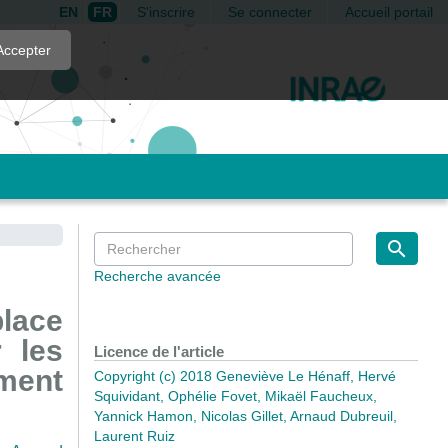
EN
FR
S'inscrire
Se connecter
Accueil portail
Accepter
Recherche avancée
place
 les
Licence de l'article
ment
Copyright (c) 2018 Geneviève Le Hénaff, Hervé
Squividant, Ophélie Fovet, Mikaël Faucheux,
Yannick Hamon, Nicolas Gillet, Arnaud Dubreuil,
Laurent Ruiz