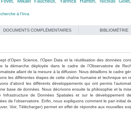
 Fovet,
Mikaël Faucheux,
Yannick Hamon,
Nicolas Gille
cherche à l’Inra
DOCUMENTS COMPLÉMENTAIRES
BIBLIOMÉTRIE
ept d’Open Science, l’Open Data et la réutilisation des données cons
icle la démarche déployée dans le cadre de l’Observatoire de Rec
atisée allant de la mesure à la diffusion. Nous détaillons le cadre gé
rons les différentes étapes de cette chaîne humaine et technique en re
ivons d'abord les différents développements qui ont permis l'automat
 une base de données. Nous décrivons ensuite la philosophie et la mis
 une Infrastructure de Données Spatiales et sur le développement 
s de l'observatoire. Enfin, nous expliquons comment le pari initial d
rouver, Voir, Télécharger) permet en effet de répondre aux nouvelles ex