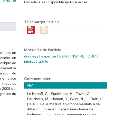
t,
Arnaud
Cet article est disponible en libre accès
Télécharger l'article
Mots-clés de l'article
tituent un
données
expertise
FAIR
INSPIRE
OGC
herche en
interopérabilité
nérique de
traçant le
isation du
e en place
Comment citer
de modules
APA
e 2009 qui
igences du
Le Hénaff, G., Squividant, H., Fovet, O.,
Faucheux, M., Hamon, Y., Gillet, N., … Ruiz, L.
(2018). De la mesure environnementale à sa
diffusion : mise en place d’une chaîne de
traitement modulaire et générique pour les