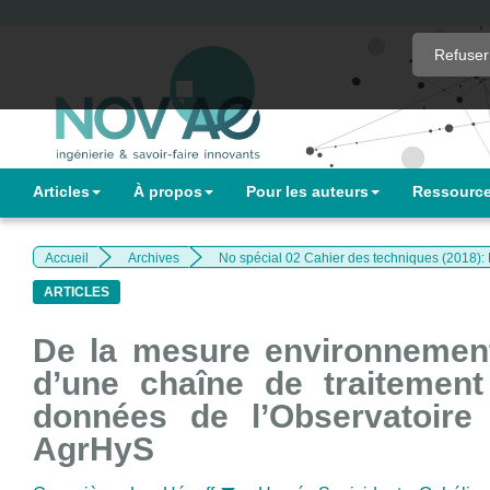
Quick
Refuser
jump
to
page
content
Main
Articles
À propos
Pour les auteurs
Ressourc
Navigation
Main
Content
Accueil
Archives
No spécial 02 Cahier des techniques (2018): 
Sidebar
ARTICLES
De la mesure environnement
d’une chaîne de traitement
données de l’Observatoir
AgrHyS