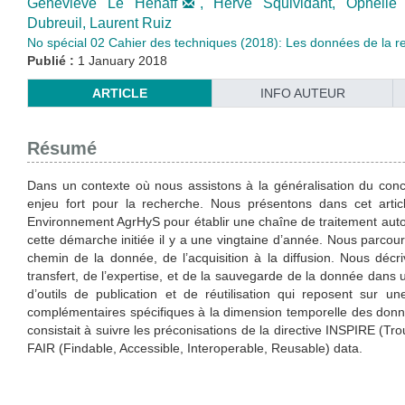
Geneviève Le Hénaff
,
Hervé Squividant,
Ophélie
Dubreuil,
Laurent Ruiz
No spécial 02 Cahier des techniques (2018): Les données de la re
Publié :
1 January 2018
ARTICLE
INFO AUTEUR
Résumé
Dans un contexte où nous assistons à la généralisation du conc
enjeu fort pour la recherche. Nous présentons dans cet art
Environnement AgrHyS pour établir une chaîne de traitement autom
cette démarche initiée il y a une vingtaine d’année. Nous parcou
chemin de la donnée, de l’acquisition à la diffusion. Nous décr
transfert, de l’expertise, et de la sauvegarde de la donnée dans
d’outils de publication et de réutilisation qui reposent sur
complémentaires spécifiques à la dimension temporelle des donnée
consistait à suivre les préconisations de la directive INSPIRE (T
FAIR (Findable, Accessible, Interoperable, Reusable) data.