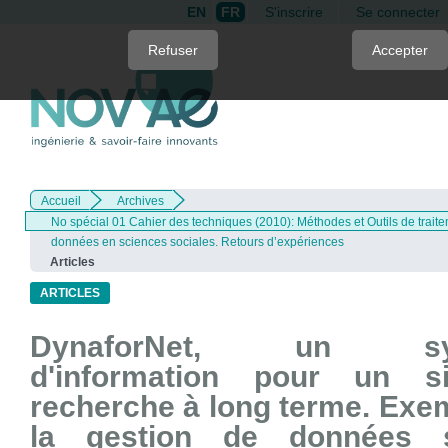
EN
FR
S'inscrire
Se connecter
Quick
Refuser
Accepter
jump
to
page
content
Main
Navigation
Accueil
Archives
Main
No spécial 01 Cahier des techniques (2010): Méthodes et Outils de trait
Content
données en sciences sociales. Retours d’expériences
Sidebar
Articles
ARTICLES
DynaforNet, un sy
d'information pour un s
recherche à long terme. Exe
la gestion de données 