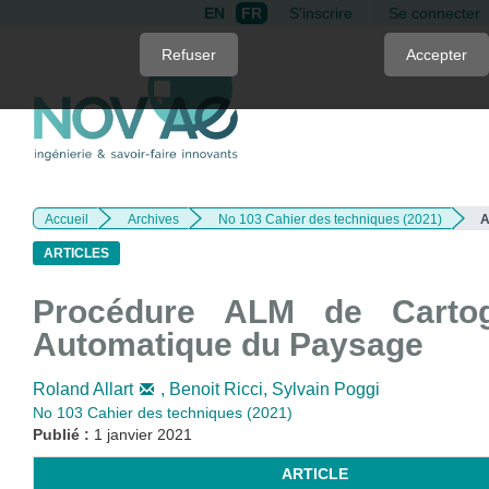
EN
FR
S'inscrire
Se connecter
Quick
Refuser
Accepter
jump
to
page
content
Main
Navigation
Accueil
Archives
No 103 Cahier des techniques (2021)
A
Main
Content
ARTICLES
Sidebar
Procédure ALM de Cartog
Automatique du Paysage
Roland Allart
,
Benoit Ricci,
Sylvain Poggi
No 103 Cahier des techniques (2021)
Publié :
1 janvier 2021
ARTICLE