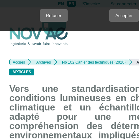
EN
FR
S'inscrire
Se connecter
Quick
Refuser
Accepter
jump
to
page
content
Main
Navigation
Accueil
Archives
No 102 Cahier des techniques (2020)
A
Main
Content
ARTICLES
Sidebar
Vers une standardisati
conditions lumineuses en 
climatique et un échantil
adapté pour une meil
compréhension des déterm
environnementaux impliqué