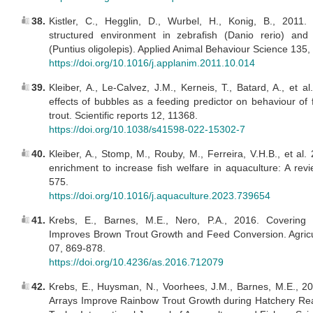
38.
Kistler, C., Hegglin, D., Wurbel, H., Konig, B., 2011.
structured environment in zebrafish (Danio rerio) and
(Puntius oligolepis). Applied Animal Behaviour Science 135,
https://doi.org/10.1016/j.applanim.2011.10.014
39.
Kleiber, A., Le-Calvez, J.M., Kerneis, T., Batard, A., et al
effects of bubbles as a feeding predictor on behaviour of
trout. Scientific reports 12, 11368.
https://doi.org/10.1038/s41598-022-15302-7
40.
Kleiber, A., Stomp, M., Rouby, M., Ferreira, V.H.B., et al.
enrichment to increase fish welfare in aquaculture: A rev
575.
https://doi.org/10.1016/j.aquaculture.2023.739654
41.
Krebs, E., Barnes, M.E., Nero, P.A., 2016. Covering
Improves Brown Trout Growth and Feed Conversion. Agricu
07, 869-878.
https://doi.org/10.4236/as.2016.712079
42.
Krebs, E., Huysman, N., Voorhees, J.M., Barnes, M.E., 
Arrays Improve Rainbow Trout Growth during Hatchery Rear