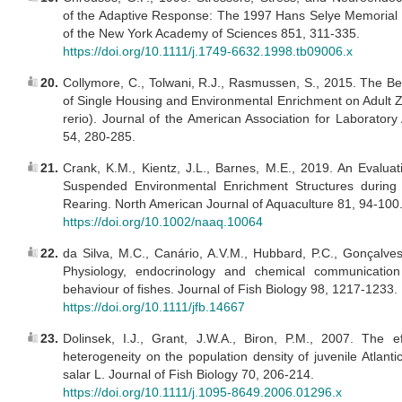
of the Adaptive Response: The 1997 Hans Selye Memorial 
of the New York Academy of Sciences 851, 311-335.
https://doi.org/10.1111/j.1749-6632.1998.tb09006.x
20.
Collymore, C., Tolwani, R.J., Rasmussen, S., 2015. The Be
of Single Housing and Environmental Enrichment on Adult Z
rerio). Journal of the American Association for Laborator
54, 280-285.
21.
Crank, K.M., Kientz, J.L., Barnes, M.E., 2019. An Evaluati
Suspended Environmental Enrichment Structures during
Rearing. North American Journal of Aquaculture 81, 94-100
https://doi.org/10.1002/naaq.10064
22.
da Silva, M.C., Canário, A.V.M., Hubbard, P.C., Gonçalves
Physiology, endocrinology and chemical communication
behaviour of fishes. Journal of Fish Biology 98, 1217-1233.
https://doi.org/10.1111/jfb.14667
23.
Dolinsek, I.J., Grant, J.W.A., Biron, P.M., 2007. The ef
heterogeneity on the population density of juvenile Atlan
salar L. Journal of Fish Biology 70, 206-214.
https://doi.org/10.1111/j.1095-8649.2006.01296.x