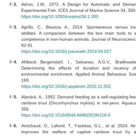
2.
Adron, J.W., 1972. A Design for Automatic and Dema
Experimental Fish. ICES Journal of Marine Science 34, 300
https://doi.org/10.1093/icesjms/34.2.300
3.
Agrillo, C., Bisazza, A., 2014. Spontaneous versus tra
abilities. A comparison between the two main tools to 
competence in non-human animals. Journal of Neuroscien
82-91.
https://doi.org/10.1016/j.jneumeth.2014.04.027
4.
Ahlbeck Bergendahl, I., Salvanes, A.G.V., Braithwait
Determining the effects of duration and recency o
environmental enrichment. Applied Animal Behaviour Sci
169.
https://doi.org/10.1016/j.applanim.2015.11.002
5.
Alanärä, A., 1992. Demand feeding as a self-regulating fe
rainbow trout (Oncorhynchus mykiss) in net-pens. Aquacu
356.
https://doi.org/10.1016/0044-8486(92)90118-5
6.
Amichaud, O., Lafond, T., Fazekas, G.L., et al. 2024. Air
improves the welfare of captive rainbow trout fry an