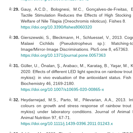
29.
Gauy, A.C.D., Bolognesi, M.C., Gonçalves-de-Freitas, 
Tactile Stimulation Reduces the Effects of High Stocking
Welfare of Nile Tilapia (Oreochromis niloticus). Fishes 8.
https://doi.org/10.3390/fishes8060320
30.
Gierszewski, S., Bleckmann, H., Schluessel, V., 2013. Cognit
Malawi Cichlids (Pseudotropheus sp.): Matching-
Image/Mirror-Image Discriminations. PloS one 8, e57363.
https://doi.org/10.1371/journal.pone.0057363
31.
Güller, U., Önalan, Ş., Arabacı, M., Karataş, B., Yaşar, M., Ku
2020. Effects of different LED light spectra on rainbow tro
mykiss): in vivo evaluation of the antioxidant status. Fis
Biochemistry 46, 2169-2180.
https://doi.org/10.1007/s10695-020-00865-x
32.
Heydarnejad, M.S., Parto, M., Pilevarian, A.A., 2013. Inf
colours on growth and stress response of rainbow trout
mykiss) under laboratory conditions. Journal of Animal
Animal Nutrition 97, 67-71.
https://doi.org/10.1111/j.1439-0396.2011.01243.x