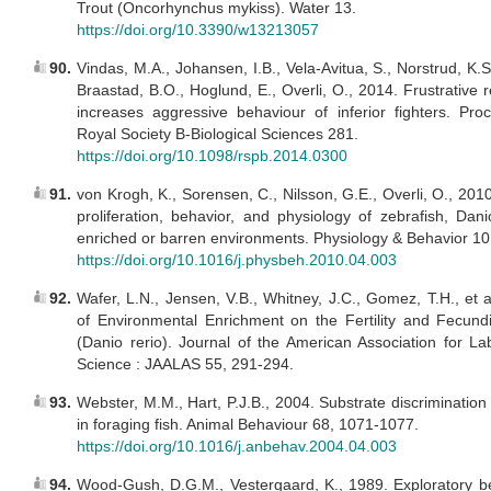
Trout (Oncorhynchus mykiss). Water 13.
https://doi.org/10.3390/w13213057
90.
Vindas, M.A., Johansen, I.B., Vela-Avitua, S., Norstrud, K.S
Braastad, B.O., Hoglund, E., Overli, O., 2014. Frustrative
increases aggressive behaviour of inferior fighters. Pro
Royal Society B-Biological Sciences 281.
https://doi.org/10.1098/rspb.2014.0300
91.
von Krogh, K., Sorensen, C., Nilsson, G.E., Overli, O., 2010
proliferation, behavior, and physiology of zebrafish, Dani
enriched or barren environments. Physiology & Behavior 10
https://doi.org/10.1016/j.physbeh.2010.04.003
92.
Wafer, L.N., Jensen, V.B., Whitney, J.C., Gomez, T.H., et a
of Environmental Enrichment on the Fertility and Fecundi
(Danio rerio). Journal of the American Association for La
Science : JAALAS 55, 291-294.
93.
Webster, M.M., Hart, P.J.B., 2004. Substrate discriminatio
in foraging fish. Animal Behaviour 68, 1071-1077.
https://doi.org/10.1016/j.anbehav.2004.04.003
94.
Wood-Gush, D.G.M., Vestergaard, K., 1989. Exploratory b