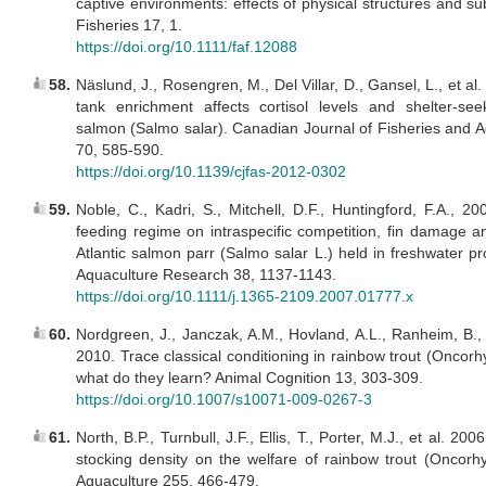
captive environments: effects of physical structures and su
Fisheries 17, 1.
https://doi.org/10.1111/faf.12088
58.
Näslund, J., Rosengren, M., Del Villar, D., Gansel, L., et al
tank enrichment affects cortisol levels and shelter-seek
salmon (Salmo salar). Canadian Journal of Fisheries and A
70, 585-590.
https://doi.org/10.1139/cjfas-2012-0302
59.
Noble, C., Kadri, S., Mitchell, D.F., Huntingford, F.A., 20
feeding regime on intraspecific competition, fin damage a
Atlantic salmon parr (Salmo salar L.) held in freshwater p
Aquaculture Research 38, 1137-1143.
https://doi.org/10.1111/j.1365-2109.2007.01777.x
60.
Nordgreen, J., Janczak, A.M., Hovland, A.L., Ranheim, B.,
2010. Trace classical conditioning in rainbow trout (Oncor
what do they learn? Animal Cognition 13, 303-309.
https://doi.org/10.1007/s10071-009-0267-3
61.
North, B.P., Turnbull, J.F., Ellis, T., Porter, M.J., et al. 20
stocking density on the welfare of rainbow trout (Oncorh
Aquaculture 255, 466-479.