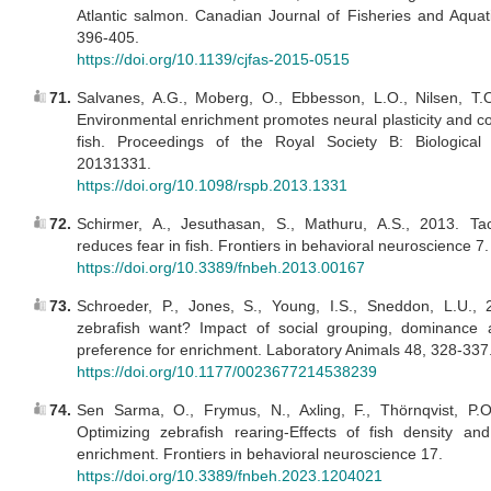
Atlantic salmon. Canadian Journal of Fisheries and Aquat
396-405.
https://doi.org/10.1139/cjfas-2015-0515
71.
Salvanes, A.G., Moberg, O., Ebbesson, L.O., Nilsen, T.O
Environmental enrichment promotes neural plasticity and cogn
fish. Proceedings of the Royal Society B: Biological
20131331.
https://doi.org/10.1098/rspb.2013.1331
72.
Schirmer, A., Jesuthasan, S., Mathuru, A.S., 2013. Tact
reduces fear in fish. Frontiers in behavioral neuroscience 7.
https://doi.org/10.3389/fnbeh.2013.00167
73.
Schroeder, P., Jones, S., Young, I.S., Sneddon, L.U.,
zebrafish want? Impact of social grouping, dominance
preference for enrichment. Laboratory Animals 48, 328-337
https://doi.org/10.1177/0023677214538239
74.
Sen Sarma, O., Frymus, N., Axling, F., Thörnqvist, P.O
Optimizing zebrafish rearing-Effects of fish density an
enrichment. Frontiers in behavioral neuroscience 17.
https://doi.org/10.3389/fnbeh.2023.1204021