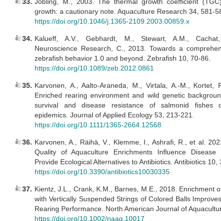
33.
Jobling, M., 2003. The thermal growth coefficient (TGC
growth: a cautionary note. Aquaculture Research 34, 581-5
https://doi.org/10.1046/j.1365-2109.2003.00859.x
34.
Kalueff, A.V., Gebhardt, M., Stewart, A.M., Cachat
Neuroscience Research, C., 2013. Towards a comprehens
zebrafish behavior 1.0 and beyond. Zebrafish 10, 70-86.
https://doi.org/10.1089/zeb.2012.0861
35.
Karvonen, A., Aalto-Araneda, M., Virtala, A.-M., Kortet, 
Enriched rearing environment and wild genetic backgrou
survival and disease resistance of salmonid fishes d
epidemics. Journal of Applied Ecology 53, 213-221.
https://doi.org/10.1111/1365-2664.12568
36.
Karvonen, A., Räihä, V., Klemme, I., Ashrafi, R., et al. 20
Quality of Aquaculture Enrichments Influence Disease
Provide Ecological Alternatives to Antibiotics. Antibiotics 10,
https://doi.org/10.3390/antibiotics10030335
37.
Kientz, J.L., Crank, K.M., Barnes, M.E., 2018. Enrichment o
with Vertically Suspended Strings of Colored Balls Improv
Rearing Performance. North American Journal of Aquacultu
https://doi.org/10.1002/naaq.10017