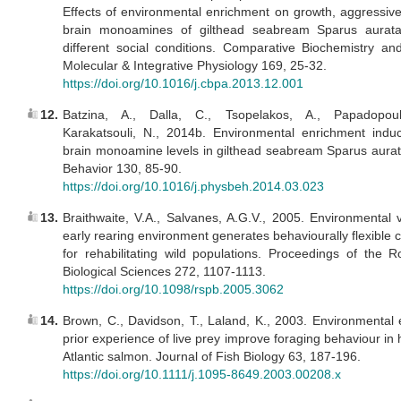
Effects of environmental enrichment on growth, aggressiv
brain monoamines of gilthead seabream Sparus aurat
different social conditions. Comparative Biochemistry an
Molecular & Integrative Physiology 169, 25-32.
https://doi.org/10.1016/j.cbpa.2013.12.001
12.
Batzina, A., Dalla, C., Tsopelakos, A., Papadopoulo
Karakatsouli, N., 2014b. Environmental enrichment indu
brain monoamine levels in gilthead seabream Sparus aurat
Behavior 130, 85-90.
https://doi.org/10.1016/j.physbeh.2014.03.023
13.
Braithwaite, V.A., Salvanes, A.G.V., 2005. Environmental va
early rearing environment generates behaviourally flexible c
for rehabilitating wild populations. Proceedings of the R
Biological Sciences 272, 1107-1113.
https://doi.org/10.1098/rspb.2005.3062
14.
Brown, C., Davidson, T., Laland, K., 2003. Environmental
prior experience of live prey improve foraging behaviour in
Atlantic salmon. Journal of Fish Biology 63, 187-196.
https://doi.org/10.1111/j.1095-8649.2003.00208.x