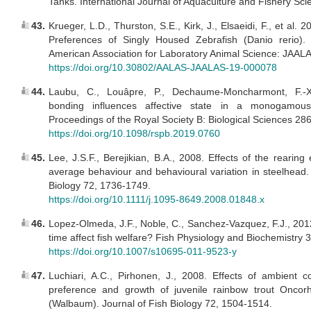
Tanks. International Journal of Aquaculture and Fishery Sci
43.
Krueger, L.D., Thurston, S.E., Kirk, J., Elsaeidi, F., et al.
Preferences of Singly Housed Zebrafish (Danio rerio). 
American Association for Laboratory Animal Science: JAAL
https://doi.org/10.30802/AALAS-JAALAS-19-000078
44.
Laubu, C., Louâpre, P., Dechaume-Moncharmont, F.-X
bonding influences affective state in a monogamous
Proceedings of the Royal Society B: Biological Sciences 28
https://doi.org/10.1098/rspb.2019.0760
45.
Lee, J.S.F., Berejikian, B.A., 2008. Effects of the rearin
average behaviour and behavioural variation in steelhead.
Biology 72, 1736-1749.
https://doi.org/10.1111/j.1095-8649.2008.01848.x
46.
Lopez-Olmeda, J.F., Noble, C., Sanchez-Vazquez, F.J., 201
time affect fish welfare? Fish Physiology and Biochemistry 
https://doi.org/10.1007/s10695-011-9523-y
47.
Luchiari, A.C., Pirhonen, J., 2008. Effects of ambient c
preference and growth of juvenile rainbow trout Oncor
(Walbaum). Journal of Fish Biology 72, 1504-1514.