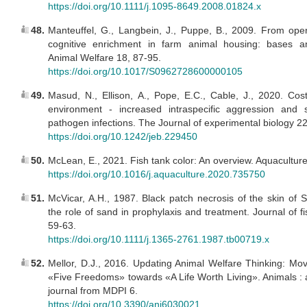
https://doi.org/10.1111/j.1095-8649.2008.01824.x
48.
Manteuffel, G., Langbein, J., Puppe, B., 2009. From oper
cognitive enrichment in farm animal housing: bases and
Animal Welfare 18, 87-95.
https://doi.org/10.1017/S0962728600000105
49.
Masud, N., Ellison, A., Pope, E.C., Cable, J., 2020. Cos
environment - increased intraspecific aggression and su
pathogen infections. The Journal of experimental biology 2
https://doi.org/10.1242/jeb.229450
50.
McLean, E., 2021. Fish tank color: An overview. Aquacultur
https://doi.org/10.1016/j.aquaculture.2020.735750
51.
McVicar, A.H., 1987. Black patch necrosis of the skin of S
the role of sand in prophylaxis and treatment. Journal of f
59-63.
https://doi.org/10.1111/j.1365-2761.1987.tb00719.x
52.
Mellor, D.J., 2016. Updating Animal Welfare Thinking: Mo
«Five Freedoms» towards «A Life Worth Living». Animals :
journal from MDPI 6.
https://doi.org/10.3390/ani6030021