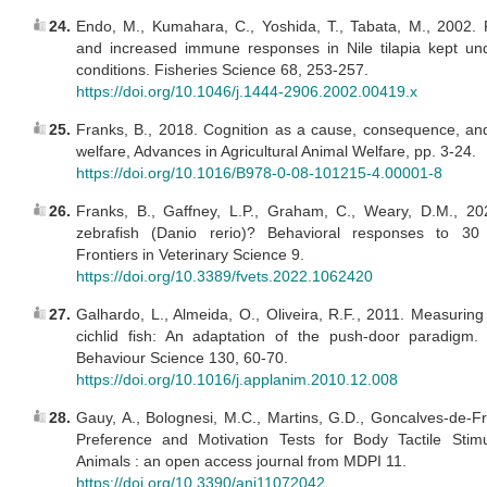
24.
Endo, M., Kumahara, C., Yoshida, T., Tabata, M., 2002.
and increased immune responses in Nile tilapia kept und
conditions. Fisheries Science 68, 253-257.
https://doi.org/10.1046/j.1444-2906.2002.00419.x
25.
Franks, B., 2018. Cognition as a cause, consequence, a
welfare, Advances in Agricultural Animal Welfare, pp. 3-24.
https://doi.org/10.1016/B978-0-08-101215-4.00001-8
26.
Franks, B., Gaffney, L.P., Graham, C., Weary, D.M., 202
zebrafish (Danio rerio)? Behavioral responses to 30 
Frontiers in Veterinary Science 9.
https://doi.org/10.3389/fvets.2022.1062420
27.
Galhardo, L., Almeida, O., Oliveira, R.F., 2011. Measuring
cichlid fish: An adaptation of the push-door paradigm.
Behaviour Science 130, 60-70.
https://doi.org/10.1016/j.applanim.2010.12.008
28.
Gauy, A., Bolognesi, M.C., Martins, G.D., Goncalves-de-Fr
Preference and Motivation Tests for Body Tactile Stimu
Animals : an open access journal from MDPI 11.
https://doi.org/10.3390/ani11072042