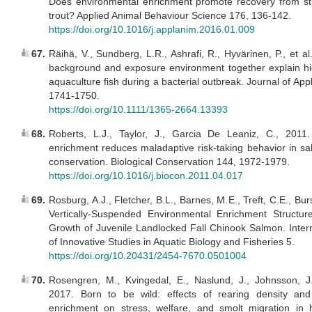
Does environmental enrichment promote recovery from st
trout? Applied Animal Behaviour Science 176, 136-142.
https://doi.org/10.1016/j.applanim.2016.01.009
67.
Räihä, V., Sundberg, L.R., Ashrafi, R., Hyvärinen, P., et a
background and exposure environment together explain hig
aquaculture fish during a bacterial outbreak. Journal of App
1741-1750.
https://doi.org/10.1111/1365-2664.13393
68.
Roberts, L.J., Taylor, J., Garcia De Leaniz, C., 2011.
enrichment reduces maladaptive risk-taking behavior in sa
conservation. Biological Conservation 144, 1972-1979.
https://doi.org/10.1016/j.biocon.2011.04.017
69.
Rosburg, A.J., Fletcher, B.L., Barnes, M.E., Treft, C.E., Bur
Vertically-Suspended Environmental Enrichment Structur
Growth of Juvenile Landlocked Fall Chinook Salmon. Intern
of Innovative Studies in Aquatic Biology and Fisheries 5.
https://doi.org/10.20431/2454-7670.0501004
70.
Rosengren, M., Kvingedal, E., Naslund, J., Johnsson, J.I
2017. Born to be wild: effects of rearing density and
enrichment on stress, welfare, and smolt migration in 