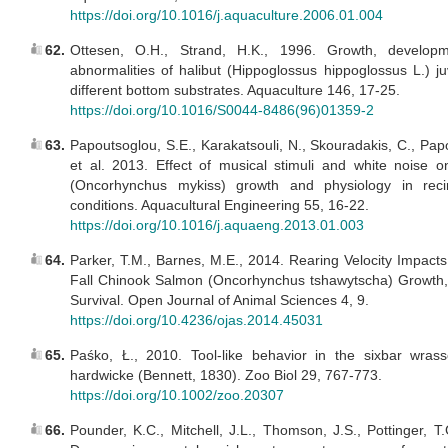
https://doi.org/10.1016/j.aquaculture.2006.01.004
62.
Ottesen, O.H., Strand, H.K., 1996. Growth, develop
abnormalities of halibut (Hippoglossus hippoglossus L.) j
different bottom substrates. Aquaculture 146, 17-25.
https://doi.org/10.1016/S0044-8486(96)01359-2
63.
Papoutsoglou, S.E., Karakatsouli, N., Skouradakis, C., Pap
et al. 2013. Effect of musical stimuli and white noise o
(Oncorhynchus mykiss) growth and physiology in recir
conditions. Aquacultural Engineering 55, 16-22.
https://doi.org/10.1016/j.aquaeng.2013.01.003
64.
Parker, T.M., Barnes, M.E., 2014. Rearing Velocity Impact
Fall Chinook Salmon (Oncorhynchus tshawytscha) Growth,
Survival. Open Journal of Animal Sciences 4, 9.
https://doi.org/10.4236/ojas.2014.45031
65.
Paśko, Ł., 2010. Tool-like behavior in the sixbar wras
hardwicke (Bennett, 1830). Zoo Biol 29, 767-773.
https://doi.org/10.1002/zoo.20307
66.
Pounder, K.C., Mitchell, J.L., Thomson, J.S., Pottinger, T.