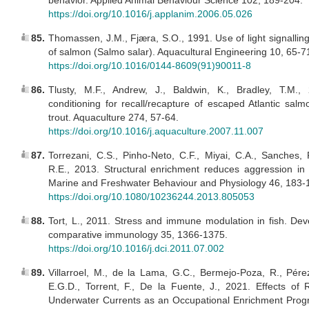
behavior. Applied Animal Behaviour Science 102, 189-204.
https://doi.org/10.1016/j.applanim.2006.05.026
85.
Thomassen, J.M., Fjæra, S.O., 1991. Use of light signallin
of salmon (Salmo salar). Aquacultural Engineering 10, 65-7
https://doi.org/10.1016/0144-8609(91)90011-8
86.
Tlusty, M.F., Andrew, J., Baldwin, K., Bradley, T.M., 
conditioning for recall/recapture of escaped Atlantic sal
trout. Aquaculture 274, 57-64.
https://doi.org/10.1016/j.aquaculture.2007.11.007
87.
Torrezani, C.S., Pinho-Neto, C.F., Miyai, C.A., Sanches, 
R.E., 2013. Structural enrichment reduces aggression in T
Marine and Freshwater Behaviour and Physiology 46, 183-
https://doi.org/10.1080/10236244.2013.805053
88.
Tort, L., 2011. Stress and immune modulation in fish. De
comparative immunology 35, 1366-1375.
https://doi.org/10.1016/j.dci.2011.07.002
89.
Villarroel, M., de la Lama, G.C., Bermejo-Poza, R., Pérez
E.G.D., Torrent, F., De la Fuente, J., 2021. Effects of
Underwater Currents as an Occupational Enrichment Prog