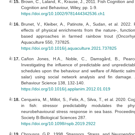
15.
Brown, C., Laland, K., Krause, J., 2011. Fish Cognition and
Cognition and Behaviour, Wiley, pp. 1-9.
https://doi.org/10.1002/9781444342536.ch1
16.
Brunet, V., Kleiber, A., Patinote, A., Sudan, et al. 2022. 
effects of physical enrichments from the nature-, functio
based approaches in farmed rainbow trout (Oncorhyn
Aquaculture 550, 737825.
https://doi.org/10.1016/j.aquaculture.2021.737825
17.
Cañon Jones, H.A., Noble, C., Damsgård, B., Pearce
Investigating the influence of predictable and unpredictab
schedules upon the behaviour and welfare of Atlantic sal
salar) using social network analysis and fin damage. 
Behaviour Science 138, 132-140.
https://doi.org/10.1016/j.applanim.2012.01.019
18.
Cerqueira, M., Millot, S., Felix, A., Silva, T., et al. 2020. Co
in fish: stressor predictability modulates the phy
neurobehavioural stress response in sea bass. Proceedin
Society B-Biological Sciences 287.
https://doi.org/10.1098/rspb.2019.2922
19.
Chrousos, G.P., 1998. Stressors, Stress, and Neuroendocr