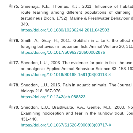
75.
Sheenaja, K.k., Thomas, K.J., 2011. Influence of habita
route learning among different populations of climbing
testudineus Bloch, 1792). Marine & Freshwater Behaviour &
349.
https://doi.org/10.1080/10236244.2011.642503
76.
Smith, A., Gray, H., 2011. Goldfish in a tank: the effect
foraging behaviour in aquarium fish. Animal Welfare 20, 31
https://doi.org/10.1017/S0962728600002876
77.
Sneddon, L.U., 2003. The evidence for pain in fish: the us
an analgesic. Applied Animal Behaviour Science 83, 153-16
https://doi.org/10.1016/S0168-1591(03)00113-8
78.
Sneddon, L.U., 2015. Pain in aquatic animals. The Journal
biology 218, 967-976.
https://doi.org/10.1242/jeb.088823
79.
Sneddon, L.U., Braithwaite, V.A., Gentle, M.J., 2003. Nov
Examining nociception and fear in the rainbow trout. Jou
431-440.
https://doi.org/10.1067/S1526-5900(03)00717-X