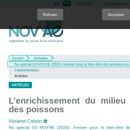
EN
FR
S'inscrire
Se connecter
Quick
Refuser
Accepter
jump
to
page
content
Main
Navigation
Accueil
Archives
Main
No spécial 03 NOV'AE (2025): Innover pour le bien-être des animaux en i
Content
expérimentales
Sidebar
Articles
ARTICLES
L’enrichissement du milieu
des poissons
Violaine Colson
No spécial 03 NOV'AE (2025): Innover pour le bien-être 