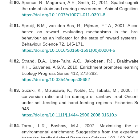
80.
Spence, R., Magurran, A.E., Smith, C., 2011. Spatial cogniti
the role of strain and rearing environment. Animal Cognitio
https://doi.org/10.1007/s10071-011-0391-8
81.
Spruijt, B.M., van den Bos, R., Pijlman, F.T.A., 2001. A co
based on reward evaluating mechanisms in the brain
behaviour as an indicator for the state of reward systems
Behaviour Science 72, 145-171.
https://doi.org/10.1016/S0168-1591(00)00204-5
82.
Strand, D.A., Utne-Palm, A.C., Jakobsen, P.J., Braithwait
K.H., Salvanes, A.G.V., 2010. Enrichment promotes learning
Ecology Progress Series 412, 273-282.
https://doi.org/10.3354/meps08682
83.
Suzuki, K., Mizusawa, K., Noble, C., Tabata, M., 2008. T
conversion ratio and fin damage of rainbow trout Oncor
under self-feeding and hand-feeding regimes. Fisheries S
943.
https://doi.org/10.1111/j.1444-2906.2008.01610.x
84.
Tarou, L.R., Bashaw, M.J., 2007. Maximizing the ef
environmental enrichment: Suggestions from the experimen