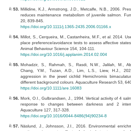
53.
Millidine, K.J., Armstrong, J.D., Metcalfe, N.B., 2006. Pre
reduces maintenance metabolism of juvenile salmon. Fun
20, 839-845.
https://doi.org/10.1111/j.1365-2435.2006.01166.x
54.
Millot, S., Cerqueira, M., Castanheira, M.F., et al. 2014. Us
place preference/avoidance tests to assess affective states 
Animal Behaviour Science 154, 104-111.
https://doi.org/10.1016/j.applanim.2014.02.004
55.
Mohadzir, S., Rahmah, S., Rasdi, N.W., Jalilah, M., Ab
Chang, Y.M., Tuzan, A.D., Lim, L.S., Liew, H.J., 2022.
aggression in the jewel cichlid Hemichromis bimaculatu
different background colours. Aquaculture Research 53, 64
https://doi.org/10.1111/are.16083
56.
Mork, O.I., Gulbrandsen, J., 1994. Vertical activity of 4 sal
response to changes between darkness and 2 intensi
Aquaculture 127, 317-328.
https://doi.org/10.1016/0044-8486(94)90234-8
57.
Näslund, J., Johnsson, J.I., 2016. Environmental enrichm