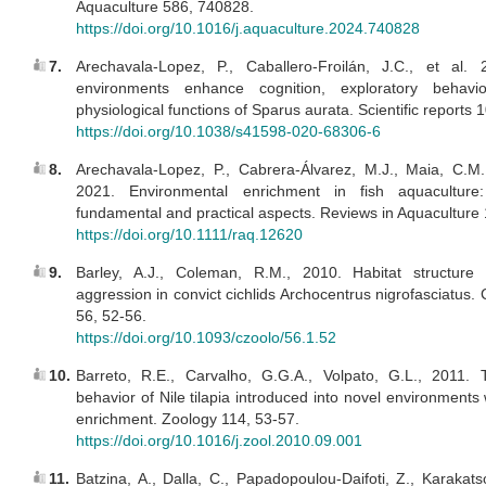
Aquaculture 586, 740828.
https://doi.org/10.1016/j.aquaculture.2024.740828
7.
Arechavala-Lopez, P., Caballero-Froilán, J.C., et al. 
environments enhance cognition, exploratory behavi
physiological functions of Sparus aurata. Scientific reports 1
https://doi.org/10.1038/s41598-020-68306-6
8.
Arechavala‐Lopez, P., Cabrera‐Álvarez, M.J., Maia, C.M.,
2021. Environmental enrichment in fish aquaculture
fundamental and practical aspects. Reviews in Aquaculture
https://doi.org/10.1111/raq.12620
9.
Barley, A.J., Coleman, R.M., 2010. Habitat structure d
aggression in convict cichlids Archocentrus nigrofasciatus.
56, 52-56.
https://doi.org/10.1093/czoolo/56.1.52
10.
Barreto, R.E., Carvalho, G.G.A., Volpato, G.L., 2011. 
behavior of Nile tilapia introduced into novel environments w
enrichment. Zoology 114, 53-57.
https://doi.org/10.1016/j.zool.2010.09.001
11.
Batzina, A., Dalla, C., Papadopoulou-Daifoti, Z., Karakats