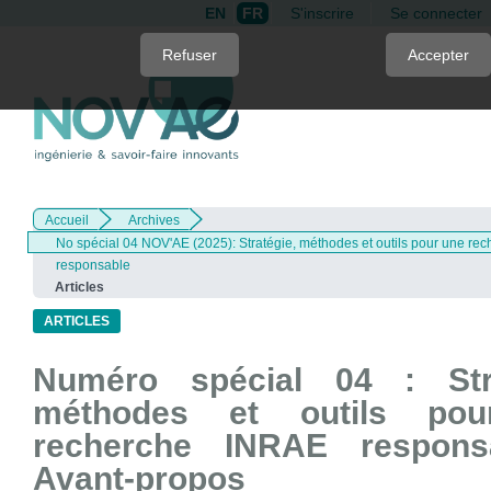
EN
FR
S'inscrire
Se connecter
Quick
Refuser
Accepter
jump
to
page
content
Main
Navigation
Accueil
Archives
Main
No spécial 04 NOV'AE (2025): Stratégie, méthodes et outils pour une r
Content
responsable
Sidebar
Articles
ARTICLES
Numéro spécial 04 : Stra
méthodes et outils po
recherche INRAE respons
Avant-propos