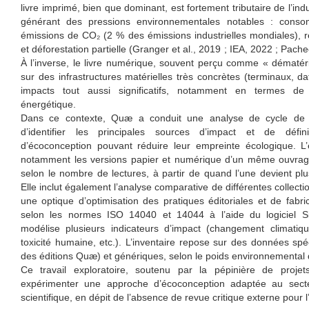
livre imprimé, bien que dominant, est fortement tributaire de l’indu
générant des pressions environnementales notables : conso
émissions de CO₂ (2 % des émissions industrielles mondiales), re
et déforestation partielle (Granger et al., 2019 ; IEA, 2022 ; Pache
À l’inverse, le livre numérique, souvent perçu comme « dématéri
sur des infrastructures matérielles très concrètes (terminaux, d
impacts tout aussi significatifs, notamment en termes d
énergétique.
Dans ce contexte, Quæ a conduit une analyse de cycle de 
d’identifier les principales sources d’impact et de défin
d’écoconception pouvant réduire leur empreinte écologique. 
notamment les versions papier et numérique d’un même ouvrag
selon le nombre de lectures, à partir de quand l’une devient pl
Elle inclut également l’analyse comparative de différentes collecti
une optique d’optimisation des pratiques éditoriales et de fabri
selon les normes ISO 14040 et 14044 à l’aide du logiciel Si
modélise plusieurs indicateurs d’impact (changement climatique,
toxicité humaine, etc.). L’inventaire repose sur des données spé
des éditions Quæ) et génériques, selon le poids environnemental
Ce travail exploratoire, soutenu par la pépinière de proje
expérimenter une approche d’écoconception adaptée au secteu
scientifique, en dépit de l’absence de revue critique externe pour l’