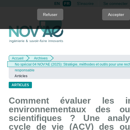
EN
FR
S'inscrire
Se connecter
Quick
Refuser
Accepter
jump
to
page
content
Main
Navigation
Accueil
Archives
Main
No spécial 04 NOV'AE (2025): Stratégie, méthodes et outils pour une r
Content
responsable
Sidebar
Articles
ARTICLES
Comment évaluer les i
environnementaux des ou
scientifiques ? Une anal
cycle de vie (ACV) des ou