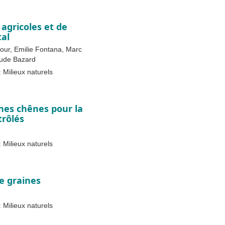
agricoles et de
tal
ur, Emilie Fontana, Marc
aude Bazard
 Milieux naturels
nes chênes pour la
trôlés
 Milieux naturels
e graines
 Milieux naturels