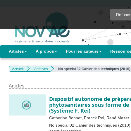
Quick
Refuser
jump
to
page
content
Main
Articles
À propos
Pour les auteurs
Ressourc
Navigation
Main
Content
Accueil
Archives
No spécial 02 Cahier des techniques (2010)
Sidebar
Articles
Dispositif autonome de prépara
phytosanitaires sous forme de
(Système F. Rei)
Catherine Bonnet, Franck Rei, René Mazet
No spécial 02 Cahier des techniques (2010):