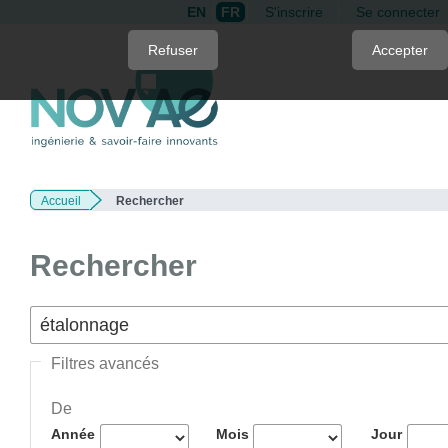
EN
FR
S'inscrire
Se connecter
Quick
Refuser
Accepter
jump
to
page
content
Main
Navigation
Accueil
Rechercher
Main
Content
Sidebar
Rechercher
Filtres avancés
De
Année
Mois
Jour