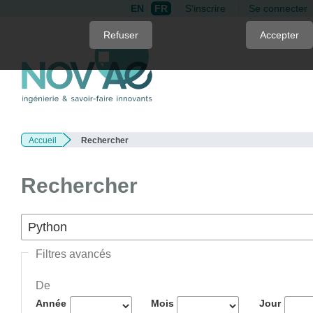
EN
FR
S'inscrire
Se connecter
Quick
Refuser
Accepter
jump
to
page
content
Main
Navigation
Accueil
Rechercher
Main
Content
Sidebar
Rechercher
Filtres avancés
De
Année
Mois
Jour