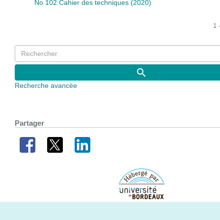
No 102 Cahier des techniques (2020)
1 
Recherche avancée
Partager