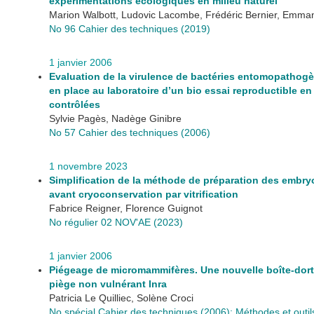
expérimentations écologiques en milieu naturel
Marion Walbott, Ludovic Lacombe, Frédéric Bernier, Emma
No 96 Cahier des techniques (2019)
1 janvier 2006
Evaluation de la virulence de bactéries entomopathog
en place au laboratoire d’un bio essai reproductible en
contrôlées
Sylvie Pagès, Nadège Ginibre
No 57 Cahier des techniques (2006)
1 novembre 2023
Simplification de la méthode de préparation des embr
avant cryoconservation par vitrification
Fabrice Reigner, Florence Guignot
No régulier 02 NOV'AE (2023)
1 janvier 2006
Piégeage de micromammifères. Une nouvelle boîte-dorto
piège non vulnérant Inra
Patricia Le Quilliec, Solène Croci
No spécial Cahier des techniques (2006): Méthodes et outil