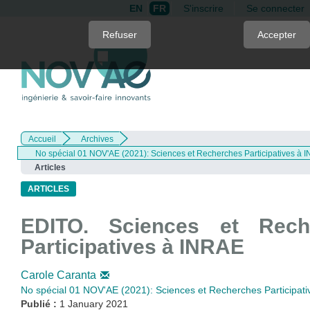
EN
FR
S'inscrire
Se connecter
Quick
Refuser
Accepter
jump
to
page
content
Main
Navigation
Accueil
Archives
Main
No spécial 01 NOV'AE (2021): Sciences et Recherches Participatives à 
Content
Articles
Sidebar
ARTICLES
EDITO. Sciences et Rech
Participatives à INRAE
Carole Caranta
No spécial 01 NOV'AE (2021): Sciences et Recherches Participat
Publié :
1 January 2021