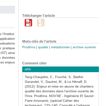
Télécharger l'article
l’Institut.
pplication
Mots-clés de l'article
valuations
ProdInra
qualité
métadonnée
archive ouverte
 pratique
IST) ainsi
es données
Les enjeux
Comment citer
APA
Tang-Chaupitre, C., Fouché, S., Batifol-
Garandel, V., Gautret, M., & Le Hénaff, D.
(2012). Enjeux et mise en œuvre de chantiers
qualité des données dans l’archive ouverte de
l’Inra: ProdInra.
NOV’AE - Ingénierie Et Savoir-
Faire Innovants
, (spécial Cahier des
techniques), 133–140. Consulté à l’adresse