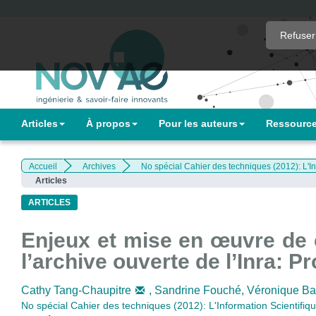
Quick
Refuser
jump
to
page
content
Main
Articles
À propos
Pour les auteurs
Ressourc
Navigation
Main
Content
Accueil
Archives
No spécial Cahier des techniques (2012): L'In
Sidebar
Articles
ARTICLES
Enjeux et mise en œuvre de 
l’archive ouverte de l’Inra: P
Cathy Tang-Chaupitre
,
Sandrine Fouché,
Véronique Bat
No spécial Cahier des techniques (2012): L'Information Scientifiq