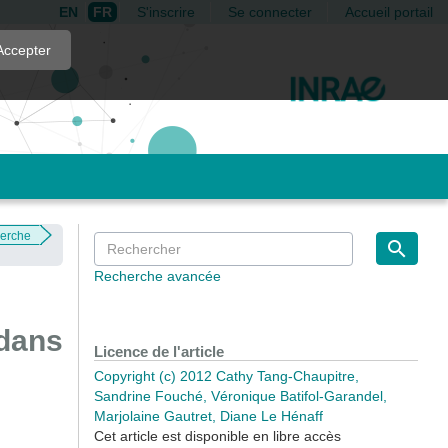
EN
FR
S'inscrire
Se connecter
Accueil portail
Accepter
herche
Recherche avancée
 dans
Licence de l'article
Copyright (c) 2012 Cathy Tang-Chaupitre,
Sandrine Fouché, Véronique Batifol-Garandel,
Marjolaine Gautret, Diane Le Hénaff
Cet article est disponible en libre accès