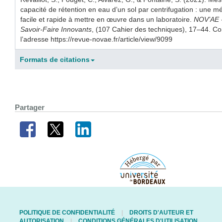
capacité de rétention en eau d’un sol par centrifugation : une mé
facile et rapide à mettre en œuvre dans un laboratoire.
NOV’AE -
Savoir-Faire Innovants
, (107 Cahier des techniques), 17–44. Co
l’adresse https://revue-novae.fr/article/view/9099
Formats de citations
Partager
POLITIQUE DE CONFIDENTIALITÉ
DROITS D'AUTEUR ET
AUTORISATION
CONDITIONS GÉNÉRALES D'UTILISATION