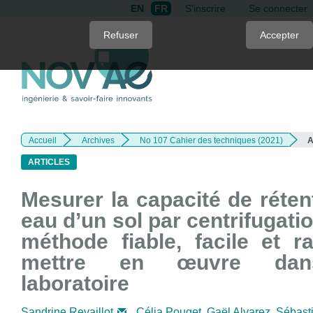
EN
FR
S'inscrire
Se connecter
Quick
Refuser
Accepter
jump
to
page
content
Main
Navigation
Accueil
Archives
No 107 Cahier des techniques (2021)
A
Main
Content
ARTICLES
Sidebar
Mesurer la capacité de réten
eau d’un sol par centrifugati
méthode fiable, facile et r
mettre en œuvre da
laboratoire
Sandrine Revaillot
,
Célia Pouget,
Gaël Alvarez,
Sébast