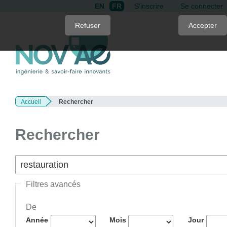
EN
FR
S'inscrire
Se connecter
Quick
Refuser
Accepter
jump
to
page
content
Main
Navigation
Accueil
Rechercher
Main
Content
Sidebar
Rechercher
Filtres avancés
De
Année
Mois
Jour