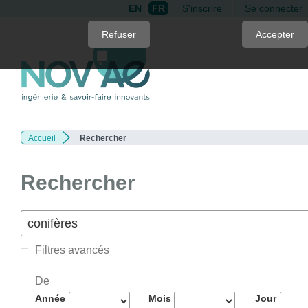
EN
FR
S'inscrire
Se connecter
Quick
Refuser
Accepter
jump
to
page
content
Main
Navigation
Accueil
Rechercher
Main
Content
Sidebar
Rechercher
Filtres avancés
De
Année
Mois
Jour