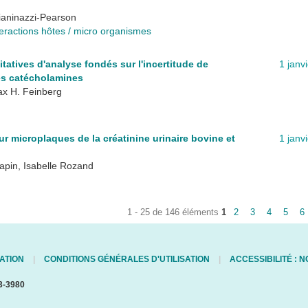
Gianinazzi-Pearson
teractions hôtes / micro organismes
atives d'analyse fondés sur l'incertitude de
1 janv
es catécholamines
ax H. Feinberg
r microplaques de la créatinine urinaire bovine et
1 janv
apin, Isabelle Rozand
1 - 25 de 146 éléments
1
2
3
4
5
6
ATION
CONDITIONS GÉNÉRALES D'UTILISATION
ACCESSIBILITÉ :
3-3980