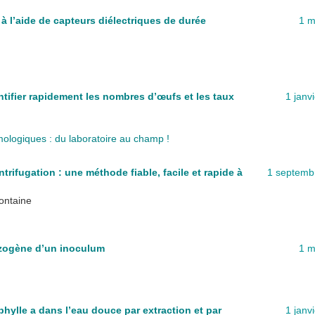
à l’aide de capteurs diélectriques de durée
1 m
ifier rapidement les nombres d’œufs et les taux
1 janv
ologiques : du laboratoire au champ !
trifugation : une méthode fiable, facile et rapide à
1 septemb
Fontaine
izogène d’un inoculum
1 m
hylle a dans l’eau douce par extraction et par
1 janv