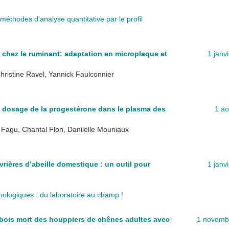
méthodes d'analyse quantitative par le profil
hez le ruminant: adaptation en microplaque et
1 janv
hristine Ravel, Yannick Faulconnier
 dosage de la progestérone dans le plasma des
1 ao
 Fagu, Chantal Flon, Danilelle Mouniaux
rières d’abeille domestique : un outil pour
1 janv
ologiques : du laboratoire au champ !
 bois mort des houppiers de chênes adultes avec
1 novemb