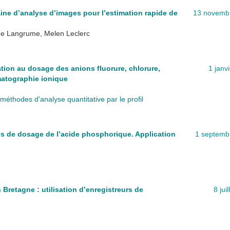
ine d’analyse d’images pour l’estimation rapide de
13 novemb
phe Langrume, Melen Leclerc
tion au dosage des anions fluorure, chlorure,
1 janv
omatographie ionique
méthodes d'analyse quantitative par le profil
 de dosage de l’acide phosphorique. Application
1 septemb
Bretagne : utilisation d’enregistreurs de
8 jui