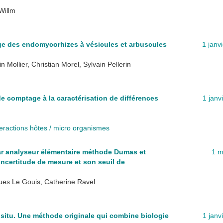
Willm
ge des endomycorhizes à vésicules et arbuscules
1 janv
 Mollier, Christian Morel, Sylvain Pellerin
e comptage à la caractérisation de différences
1 janv
teractions hôtes / micro organismes
par analyseur élémentaire méthode Dumas et
1 m
incertitude de mesure et son seuil de
ues Le Gouis, Catherine Ravel
n situ. Une méthode originale qui combine biologie
1 janv